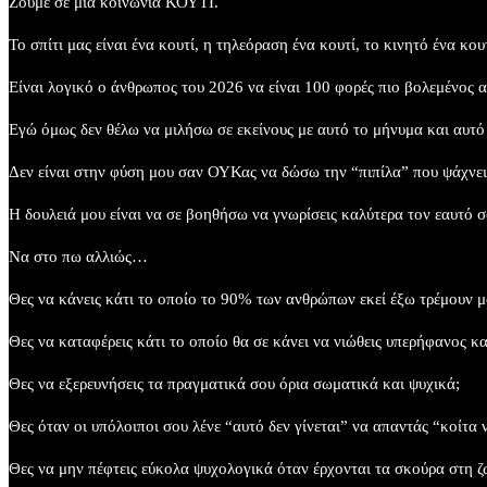
Ζούμε σε μία κοινωνία ΚΟΥΤΙ.​
Το σπίτι μας είναι ένα κουτί, η τηλεόραση ένα κουτί, το κινητό ένα κο
Είναι λογικό ο άνθρωπος του 2026 να είναι 100 φορές πιο βολεμένος α
Εγώ όμως δεν θέλω να μιλήσω σε εκείνους με αυτό το μήνυμα και αυτό
Δεν είναι στην φύση μου σαν ΟΥΚας να δώσω την “πιπίλα” που ψάχνει 
Η δουλειά μου είναι να σε βοηθήσω να γνωρίσεις καλύτερα τον εαυτό σο
Να στο πω αλλιώς…​
Θες να κάνεις κάτι το οποίο το 90% των ανθρώπων εκεί έξω τρέμουν μ
Θες να καταφέρεις κάτι το οποίο θα σε κάνει να νιώθεις υπερήφανος και
Θες να εξερευνήσεις τα πραγματικά σου όρια σωματικά και ψυχικά;​
Θες όταν οι υπόλοιποι σου λένε “αυτό δεν γίνεται” να απαντάς “κοίτα να
Θες να μην πέφτεις εύκολα ψυχολογικά όταν έρχονται τα σκούρα στη ζω