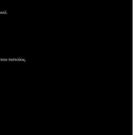
τί.​
ου πιστεύεις.​