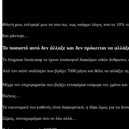
Φίλε/η μου, επέτρεψέ μου να σου πω, πως υπάρχει λόγος που το 10% το
Και μάντεψε…
Το ποσοστό αυτό δεν άλλαξε και δεν πρόκειται να αλλά
Το frogman bootcamp το έχουν επισκεφτεί διαφόρων ειδών άνθρωποι, άν
Από τον απλό υπάλληλο που βγάζει 700€/μήνα και θέλει να αλλάξει τη ζ
Μέχρι τον επιχειρηματία που βγάζει επταψήφια νούμερα τον χρόνο και θ
Βλέπεις…​
Τα οικονομικά του καθενός είναι διαφορετικά, η δίψα όμως για να δουν 
Ξέρεις, στεναχωριέμαι που το λέω αλλά…​