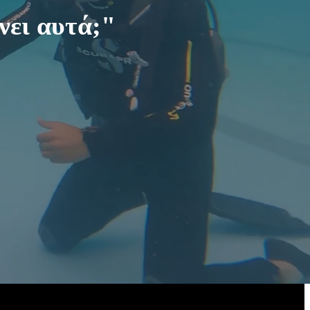
νει αυτά;"