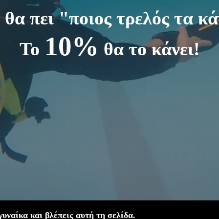
%
θα πει "ποιος τρελός τα κά
10%
Το
θα το κάνει!
γυναίκα και βλέπεις αυτή τη σελίδα.