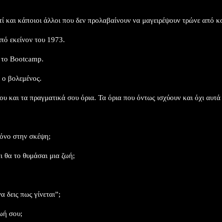
υτί και κάποιοι άλλοι που δεν προλαβαίνουν να μαγειρέψουν τρώνε από κου
πό εκείνον του 1973.​
 το Bootcamp.​
o βολεμένος.​
υ και τα πραγματικά σου όρια. Τα όρια που όντως ισχύουν και όχι αυτά π
όνο στην σκέψη;​
 θα το θυμάσαι μια ζωή;​
 δεις πως γίνεται”;​
ή σου;​